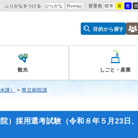
ふりがなをつける
ひらがな
Romaji
背景色
標準
黄
青
目的から探す
観光
しごと・産業
水課）
県立病院課
院）採用選考試験（令和８年５月23日