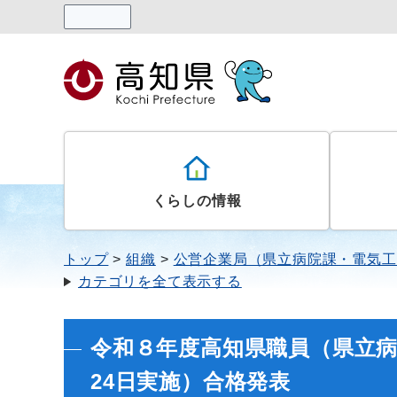
読み上げる
くらしの情報
トップ
組織
公営企業局（県立病院課・電気工
カテゴリを全て表示する
令和８年度高知県職員（県立病
24日実施）合格発表