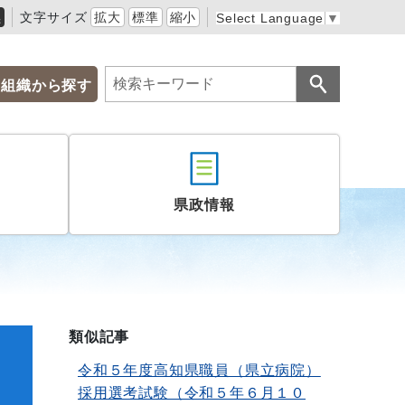
黒
文字サイズ
拡大
標準
縮小
Select Language
▼
組織から探す
県政情報
類似記事
、
令和５年度高知県職員（県立病院）
採用選考試験（令和５年６月１０