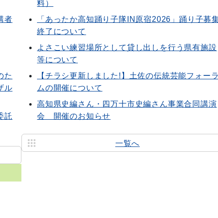
料）
講者
「あったか高知踊り子隊IN原宿2026」踊り子募
終了について
よさこい練習場所として貸し出しを行う県有施設
等について
のた
【チラシ更新しました!】土佐の伝統芸能フォー
ザル
ムの開催について
高知県史編さん・四万十市史編さん事業合同講演
委託
会 開催のお知らせ
一覧へ