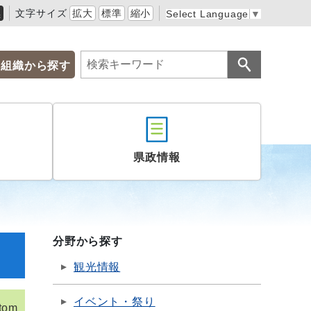
黒
文字サイズ
拡大
標準
縮小
Select Language
▼
組織から探す
県政情報
分野から探す
観光情報
イベント・祭り
tom