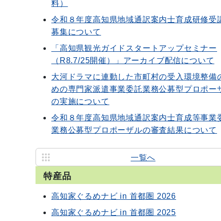
料）
令和８年度高知県地域通訳案内士育成研修受
募集について
「高知県観光ガイドスタートアップセミナー
（R8.7/25開催）」アーカイブ配信について
大河ドラマに連動した市町村の受入環境整備
めの専門家派遣事業委託業務公募型プロポー
の実施について
令和８年度高知県地域通訳案内士育成等事業
業務公募型プロポーザルの審査結果について
一覧へ
特産品
高知家ぐるめナビ in 首都圏 2026
高知家ぐるめナビ in 首都圏 2025