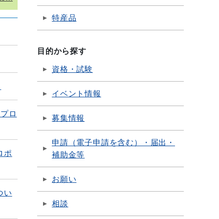
特産品
目的から探す
資格・試験
て
イベント情報
型プロ
募集情報
申請（電子申請を含む）・届出・
ロポ
補助金等
お願い
つい
相談