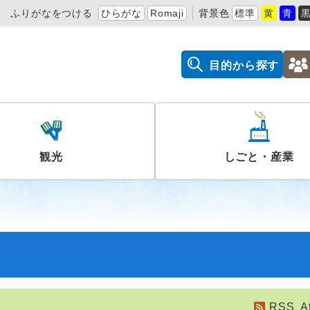
ふりがなをつける
ひらがな
Romaji
背景色
標準
黄
青
目的から探す
観光
しごと・産業
RSS
A