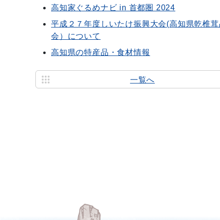
高知家ぐるめナビ in 首都圏 2024
平成２７年度しいたけ振興大会(高知県乾椎茸
会）について
高知県の特産品・食材情報
一覧へ