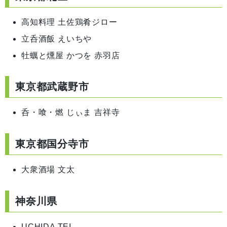
高知料理 土佐鶏肴ジロー
立呑酒飯 えいちや
牡蠣と燻屋 かつを 赤羽店
東京都武蔵野市
呑・喰・燃 じぃま 吉祥寺
東京都国分寺市
大衆酒場 文太
神奈川県
UCHIDA TEI