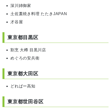
深川姉御家
土佐藁焼き料理 たたきJAPAN
才谷屋
東京都目黒区
割烹 大樽 目黒川店
めぐろの安兵衛
東京都大田区
どればー高知
東京都世田谷区