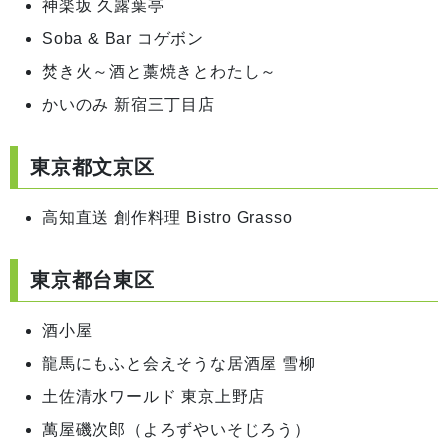
神楽坂 久露葉亭
Soba & Bar コゲボン
焚き火～酒と藁焼きとわたし～
かいのみ 新宿三丁目店
東京都文京区
高知直送 創作料理 Bistro Grasso
東京都台東区
酒小屋
龍馬にもふと会えそうな居酒屋 雪柳
土佐清水ワールド 東京上野店
萬屋磯次郎（よろずやいそじろう）