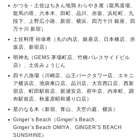
かつを・土佐はちきん地鶏 わらやき屋（龍馬道場、
龍馬の塔、六本木、田町、品川、赤坂、浜松町、九
段下、上野広小路、新宿、横浜、四万十川 銀座、四
万十川 新宿）
土佐料理 祢保希（丸の内店、銀座店、日本橋店、赤
坂店、新宿店）
明神丸（GEMS 茅場町店、竹橋パレスサイドビル
店）、土佐みょうじん
四十八漁場（川崎店、山王パークタワー店、エキニ
ア横浜店、池袋東口店、品川店、大宮西口店、西新
宿店、町田駅前店、新浦安店、府中店、内幸町、調
布駅前店、秋葉原昭和通り口店）
星のなる木（新宿、青山、天空の庭、横浜）
Ginger’s Beach（Ginger’s Beach、
Ginger’s Beach OMIYA、GINGER’S BEACH
SUNSHINE）