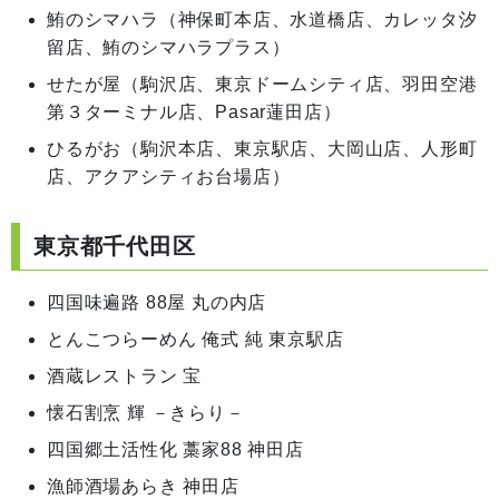
鮪のシマハラ（神保町本店、水道橋店、カレッタ汐
留店、鮪のシマハラプラス）
せたが屋（駒沢店、東京ドームシティ店、羽田空港
第３ターミナル店、Pasar蓮田店）
ひるがお（駒沢本店、東京駅店、大岡山店、人形町
店、アクアシティお台場店）
東京都千代田区
四国味遍路 88屋 丸の内店
とんこつらーめん 俺式 純 東京駅店
酒蔵レストラン 宝
懐石割烹 輝 －きらり－
四国郷土活性化 藁家88 神田店
漁師酒場あらき 神田店