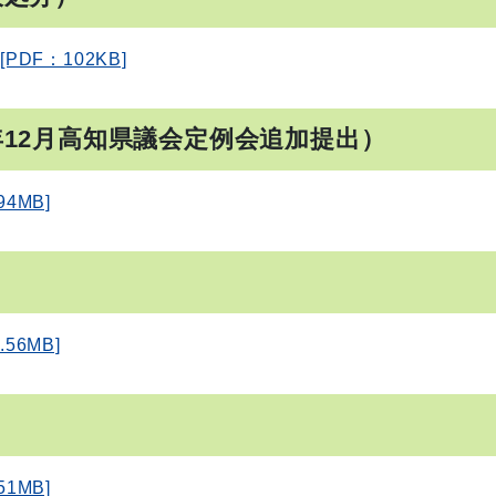
DF：102KB]
年12月高知県議会定例会追加提出）
4MB]
56MB]
1MB]