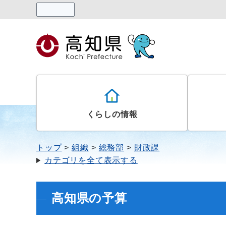
読み上げる
くらしの情報
トップ
組織
総務部
財政課
カテゴリを全て表示する
高知県の予算