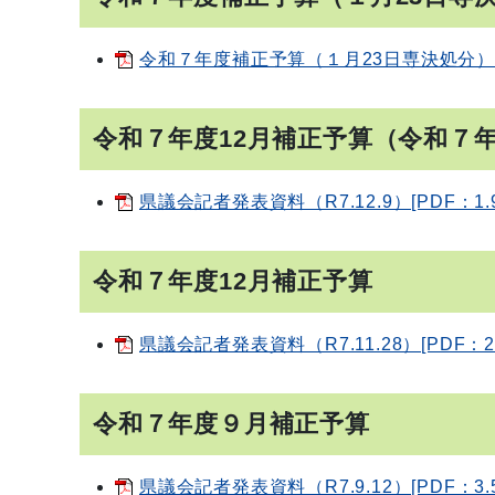
令和７年度補正予算（１月23日専決処分）[P
令和７年度12月補正予算（令和７
県議会記者発表資料（R7.12.9）[PDF：1.9
令和７年度12月補正予算
県議会記者発表資料（R7.11.28）[PDF：2.
令和７年度９月補正予算
県議会記者発表資料（R7.9.12）[PDF：3.5