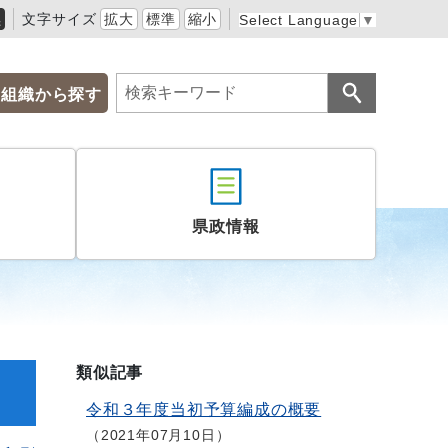
黒
文字サイズ
拡大
標準
縮小
Select Language
▼
組織から探す
県政情報
類似記事
令和３年度当初予算編成の概要
2021年07月10日