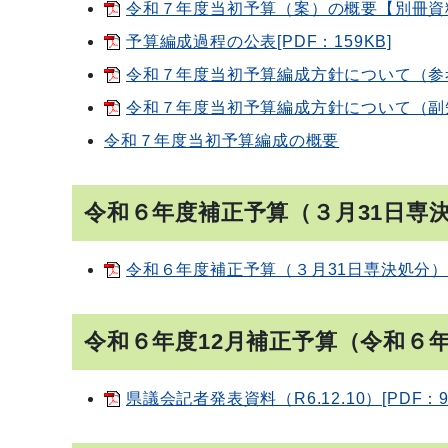
令和７年度当初予算（案）の概要【別冊資料】[
予算編成過程の公表[PDF：159KB]
令和７年度当初予算編成方針について（参考資
令和７年度当初予算編成方針について（副知事
令和７年度当初予算編成の概要
令和６年度補正予算（３月31日専
令和６年度補正予算（３月31日専決処分）[PD
令和６年度12月補正予算（令和６
県議会記者発表資料（R6.12.10）[PDF：94