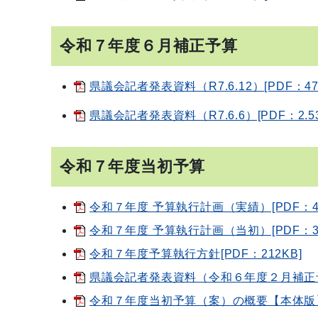
令和７年度６月補正予算
県議会記者発表資料（R7.6.12）[PDF：47
県議会記者発表資料（R7.6.6）[PDF：2.53
令和７年度当初予算
令和７年度 予算執行計画（実績）[PDF：4.
令和７年度 予算執行計画（当初）[PDF：3.
令和７年度予算執行方針[PDF：212KB]
県議会記者発表資料（令和６年度２月補正予算
令和７年度当初予算（案）の概要【本体版】[P