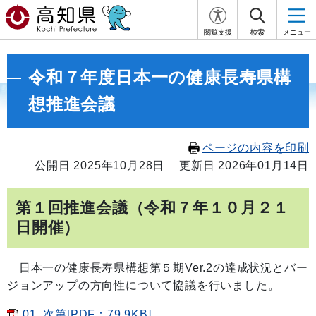
閲覧支援
検索
メニュー
令和７年度日本一の健康長寿県構
想推進会議
ページの内容を印刷
公開日 2025年10月28日
更新日 2026年01月14日
第１回推進会議（令和７年１０月２１
日開催）
日本一の健康長寿県構想第５期Ver.2の達成状況とバー
ジョンアップの方向性について協議を行いました。
01_次第[PDF：79.9KB]