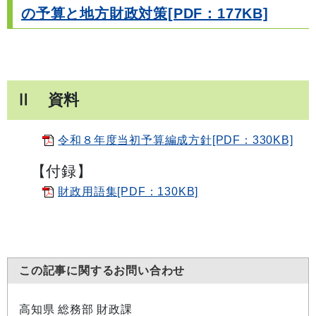
の予算と地方財政対策[PDF：177KB]
Ⅱ 資料
令和８年度当初予算編成方針[PDF：330KB]
【付録】
財政用語集[PDF：130KB]
この記事に関するお問い合わせ
高知県 総務部 財政課