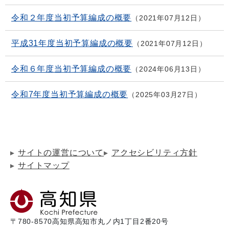
令和２年度当初予算編成の概要
2021年07月12日
平成31年度当初予算編成の概要
2021年07月12日
令和６年度当初予算編成の概要
2024年06月13日
令和7年度当初予算編成の概要
2025年03月27日
サイトの運営について
アクセシビリティ方針
サイトマップ
〒780-8570
高知県高知市丸ノ内1丁目2番20号