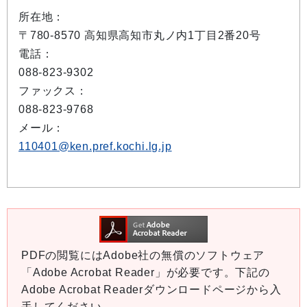
所在地：
〒780-8570 高知県高知市丸ノ内1丁目2番20号
電話：
088-823-9302
ファックス：
088-823-9768
メール：
110401@ken.pref.kochi.lg.jp
PDFの閲覧にはAdobe社の無償のソフトウェア
「Adobe Acrobat Reader」が必要です。下記の
Adobe Acrobat Readerダウンロードページから入
手してください。