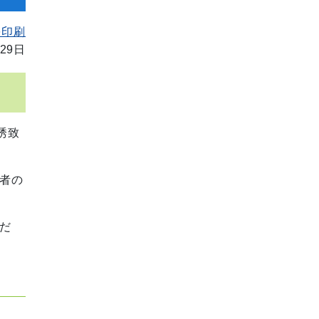
を印刷
29日
誘致
者の
だ