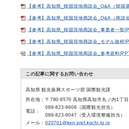
【参考】高知県_韓国現地商談会_Q&A（韓国基本情
【参考】高知県_韓国現地商談会_Q&A（商談会編）
【参考】高知県_韓国現地商談会‗事業者一覧[PD
【参考】高知県_韓国現地商談会_モデル旅程[PD
【参考】高知県_韓国現地商談会_参考資料[PPTX
この記事に関するお問い合わせ
高知県 観光振興スポーツ部 国際観光課
所在地：
〒780-8570 高知県高知市丸ノ内1丁目
088-823-9608（国際観光担当）
電話：
088-823-9047（受入環境整備担当）
メール：
020701@ken.pref.kochi.lg.jp