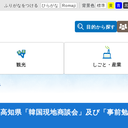
ふりがなをつける
ひらがな
Romaji
背景色
標準
黄
青
目的から探す
観光
しごと・産業
課
度高知県「韓国現地商談会」及び「事前