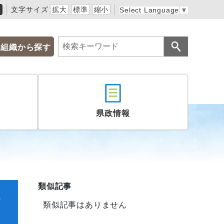
黒
文字サイズ
拡大
標準
縮小
Select Language
▼
組織から探す
県政情報
類似記事
勉
類似記事はありません