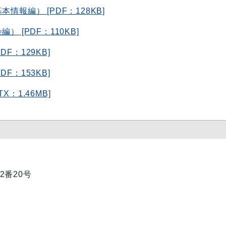
報編） [PDF：128KB]
 [PDF：110KB]
F：129KB]
F：153KB]
：1.46MB]
2番20号