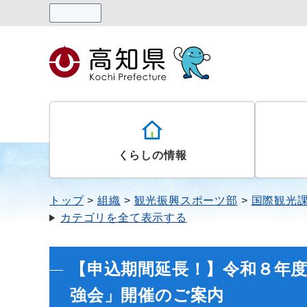
読み上げる
くらしの情報
トップ
組織
観光振興スポーツ部
国際観光
カテゴリを全て表示する
【申込期間延長！】令和８年
強会」開催のご案内