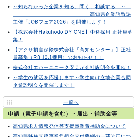
～知らなかった企業を知る、聞く、相談する！～
高知県企業誘致課
主催「JOBフェア2026」を開催します！
【株式会社Hakuhodo DY ONE】中途採用 正社員募
集！
【アクサ損害保険株式会社「高知センター」】正社
員募集（R8.10.1採用）のお知らせ！！
株式会社エバーユニーク安芸が会社説明会を開催！
～学生の就活を応援します～学生向け立地企業合同
企業説明会を開催します！
一覧へ
申請（電子申請を含む）・届出・補助金等
高知県求人情報発信等支援事業費補助金について
高知県移住支援事業負担金交付要綱の一部改正につ