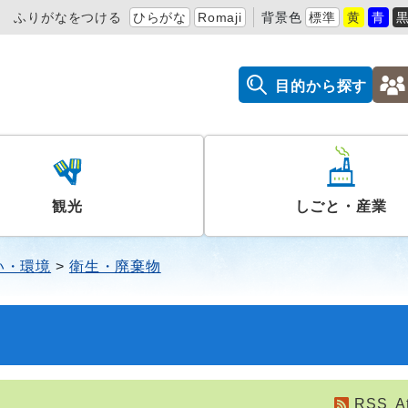
ふりがなをつける
ひらがな
Romaji
背景色
標準
黄
青
目的から探す
観光
しごと・産業
い・環境
衛生・廃棄物
RSS
A