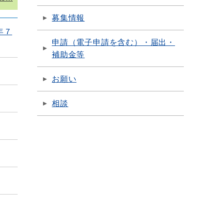
募集情報
年７
申請（電子申請を含む）・届出・
補助金等
お願い
相談