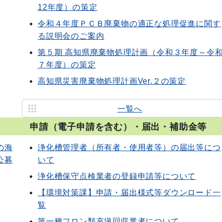
12年度）の策定
令和４年度ＰＣＢ廃棄物の適正な処理促進に関す
る説明会のご案内
第５期 高知県廃棄物処理計画（令和３年度～令
７年度）の策定
高知県災害廃棄物処理計画Ver.２の策定
一覧へ
申請（電子申請を含む）・届出・補助金等
の海
浄化槽管理者（所有者・使用者等）の届出等につ
公募
いて
浄化槽保守点検業者の登録申請等について
【環境対策課】申請・届出様式等ダウンロード一
覧
第一種フロン類充塡回収業者について