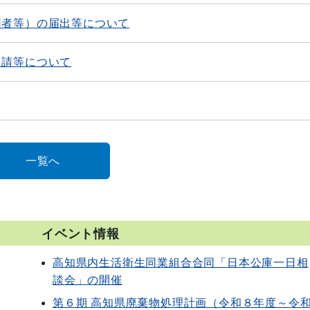
用者等）の届出等について
申請等について
一覧へ
イベント情報
高知県内生活衛生同業組合合同「日本公庫一日相
談会」の開催
第６期 高知県廃棄物処理計画（令和８年度～令