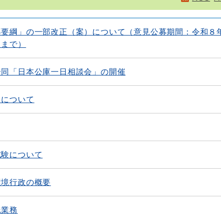
導要綱」の一部改正（案）について（意見公募期間：令和８
日まで）
合同「日本公庫一日相談会」の開催
）について
試験について
環境行政の概要
託業務