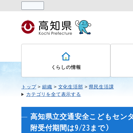
読み上げる
くらしの情報
トップ
組織
文化生活部
県民生活課
カテゴリを全て表示する
高知県立交通安全こどもセンタ
附受付期間は9/23まで)