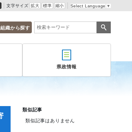
黒
文字サイズ
拡大
標準
縮小
Select Language
▼
組織から探す
県政情報
類似記事
寄
類似記事はありません