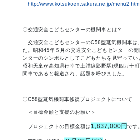
http://www.kotsukoen.sakura.ne.jp/menu2.htm
〇交通安全こどもセンターの機関車とは？
交通安全こどもセンターのC58型蒸気機関車は、
た。昭和45年５月の交通安全こどもセンターの開
ンターのシンボルとしてこどもたちを見守ってい
昭和天皇が高知県行幸で土讃線影野駅(現四万十
関車であると報道され、話題を呼びました。
〇C58型蒸気機関車修復プロジェクトについて
＜目標金額と支援のお願い＞
1,837,000円
プロジェクトの目標金額は
です