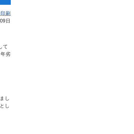
を印刷
09日
して
経年劣
まし
とし