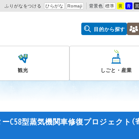
ふりがなをつける
ひらがな
Romaji
背景色
標準
黄
青
目的から探す
観光
しごと・産業
ーC58型蒸気機関車修復プロジェクト(