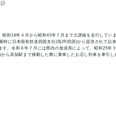
昭和18年４月から昭和43年７月まで土讃線を走行してい
園時に日本国有鉄道四国支社(現JR四国)から提供されて以
ます。令和６年７月には県内の放送局によって、昭和25年
町)から高知駅まで移動した際に乗車したお召し列車を牽引し
。