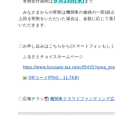
９月23日(水)
寄附受付期間は
まで
みなさまからの寄附は機関車の修繕の一部(錆止
上回る寄附をいただいた場合は、金額に応じて蒸
いただきます。
〇お申し込みはこちらから(スマートフォンもしく
ふるさとチョイスホームページ
https://www.furusato-tax.jp/gcf/5435?area_pr
QRコード[PNG：11.7KB]
〇広報チラシ
機関車クラウドファンディング広報チ