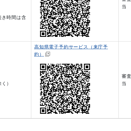
当
続き時間は含
高知県電子予約サービス（来庁予
約）
審
除く）
当