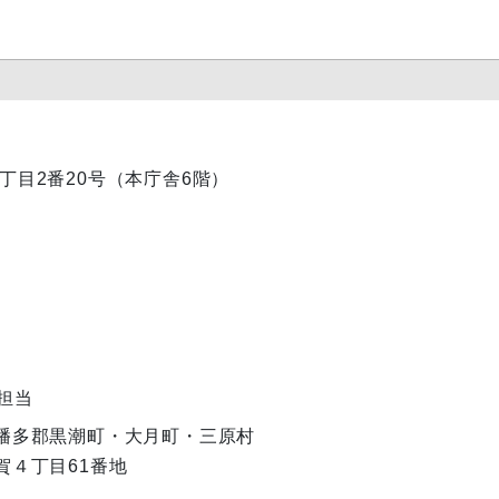
内1丁目2番20号（本庁舎6階）
担当
幡多郡黒潮町・大月町・三原村
津賀４丁目61番地