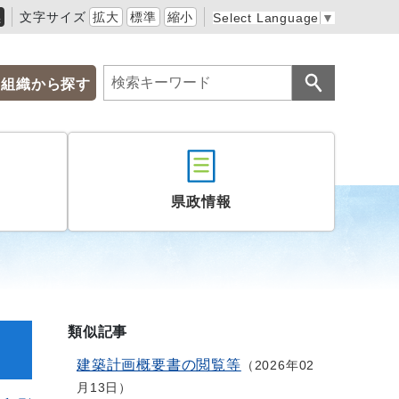
黒
文字サイズ
拡大
標準
縮小
Select Language
▼
組織から探す
県政情報
類似記事
建築計画概要書の閲覧等
2026年02
月13日