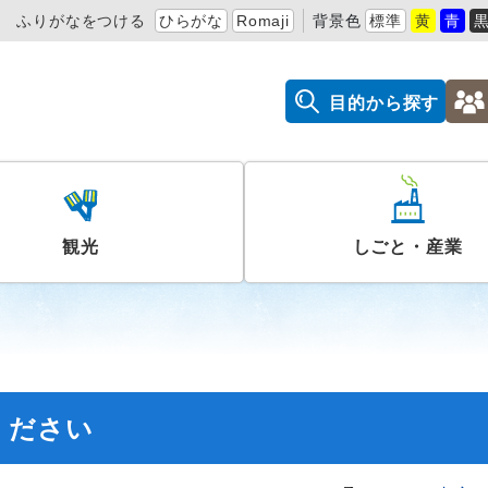
ふりがなをつける
ひらがな
Romaji
背景色
標準
黄
青
目的から探す
観光
しごと・産業
ください