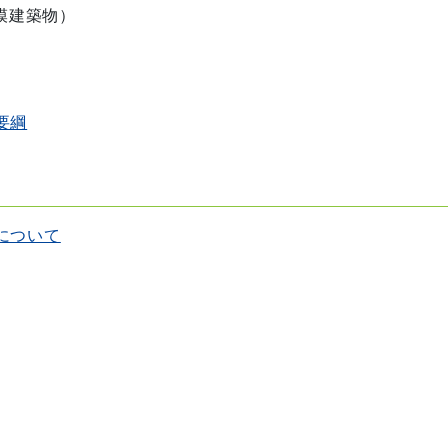
模建築物）
要綱
について