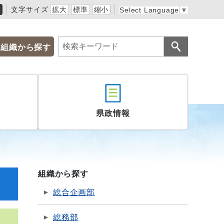
黒
文字サイズ
拡大
標準
縮小
Select Language
▼
組織から探す
県政情報
組織から探す
総合企画部
総務部