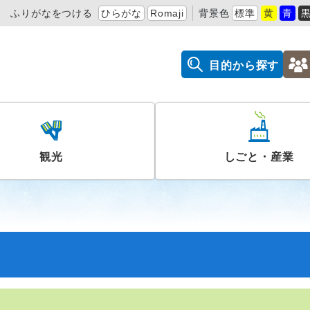
ふりがなをつける
ひらがな
Romaji
背景色
標準
黄
青
目的から探す
観光
しごと・産業