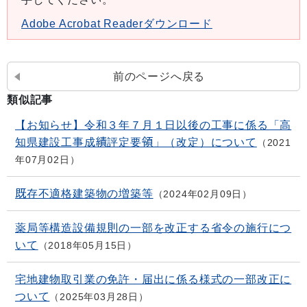
Adobe Acrobat Readerダウンロード
前のページへ戻る
類似記事
【お知らせ】令和３年７月１日以後の工事に係る「高
知県建設工事成績評定要領」（改定）について
2021
年07月02日
既存不適格建築物の増築等
2024年02月09日
薬局等構造設備規則の一部を改正する省令の施行につ
いて
2018年05月15日
宅地建物取引業の免許・届出に係る様式の一部改正に
ついて
2025年03月28日