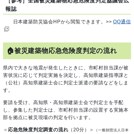
［参考］全国被災建築物応急危険度判定協議会広
報誌
日本建築防災協会HPから閲覧できます。>>
OQ通信
🏠被災建築物応急危険度判定の流れ
県内で大きな地震が発生したときに、市町村担当課が被
害状況に応じて判定実施を決定し、高知県建築指導課と
（公社）高知県建築士会に判定士派遣の要請などをしま
す。
要請を受け、高知県・高知県建築士会で判定士を手配
し、参集した判定士は、市町村担当課の設置する実施本
部を拠点に被災現場の判定を行います。
＜
応急危険度判定調査の流れ
（20分）＞
（一般財団法人日本