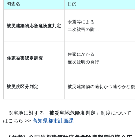
調査名
目的
余震等による
被災建築物応急危険度判定
二次被害の防止
住家にかかる
住家被害認定調査
罹災証明の発行
被災度区分判定
被災建築物の適切かつ速やかな復
※宅地に対する「
被災宅地危険度判定
」制度について
はこちら >>
高知県都市計画課