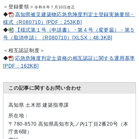
＜登録要領＞
令和８年７月10日改正
◆
高知県被災建築物応急危険度判定士登録実施要領・
様式（R080710）[PDF：253KB]
◆
【様式第１号（申請書）・第４号（変更届）・第５
号（取消申請）（R080710）[XLSX：48.3KB]
＜相互認証制度＞
◆
応急危険度判定士資格の相互認証に関する運用基準
[PDF：162KB]
この記事に関するお問い合わせ
高知県 土木部 建築指導課
所在地：
〒780-8570 高知県高知市丸ノ内1丁目2番20号（本
庁舎6階）