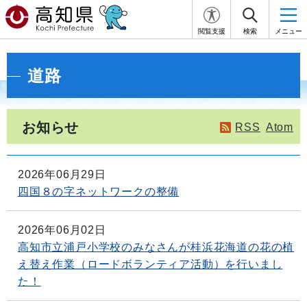
閲覧支援
検索
メニュー
道路
お知らせ
RSS
Atom
2026年06月29日
四国８の字ネットワークの整備
2026年06月02日
高知市立浦戸小学校のみなさんが桂浜花海道の花の植
え替え作業（ロードボランティア活動）を行いまし
た！