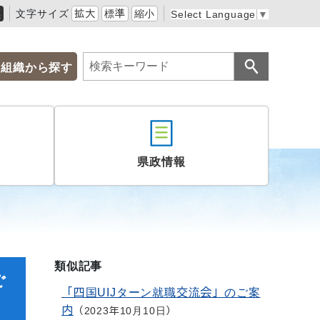
黒
文字サイズ
拡大
標準
縮小
Select Language
▼
組織から探す
県政情報
類似記事
ご
「四国UIJターン就職交流会」のご案
内
2023年10月10日