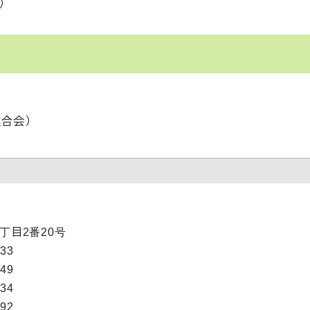
）
連合会）
1丁目2番20号
333
049
334
692