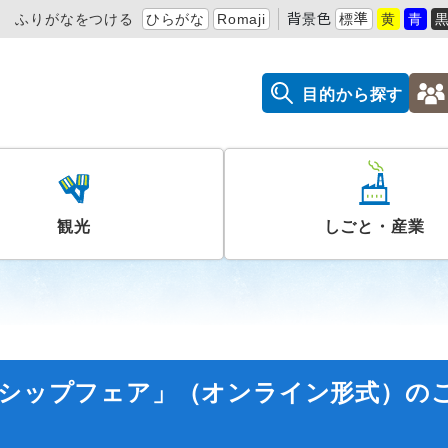
ふりがなをつける
ひらがな
Romaji
背景色
標準
黄
青
目的から探す
観光
しごと・産業
ンシップフェア」（オンライン形式）の