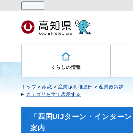
読み上げる
くらしの情報
トップ
組織
産業振興推進部
産業政策課
カテゴリを全て表示する
「四国UIJターン・インター
案内