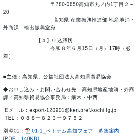
〒780-0850高知市丸ノ内1丁目２－
20
高知県 産業振興推進部 地産地消・
外商課 輸出振興室宛
【４】申込締切
令和８年６月15日（月）17時（必
着）
■主催：高知県、公益社団法人高知県貿易協会
◆お申し込み・お問い合わせ先：高知県地産地消・外商
課／高知県貿易協会事務局：細木・中西
Eメール：export-120901@ken.pref.kochi.lg.jp
TEL：０８８ー８２３ー９７５２
別添01：
01-1_ベトナム高知フェア 募集案内
[PDF：140KB]