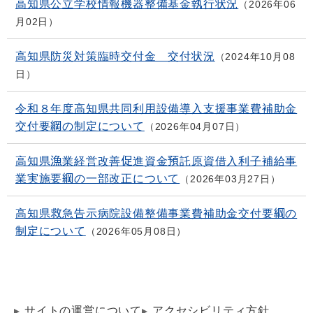
高知県公立学校情報機器整備基金執行状況
2026年06
月02日
高知県防災対策臨時交付金 交付状況
2024年10月08
日
令和８年度高知県共同利用設備導入支援事業費補助金
交付要綱の制定について
2026年04月07日
高知県漁業経営改善促進資金預託原資借入利子補給事
業実施要綱の一部改正について
2026年03月27日
高知県救急告示病院設備整備事業費補助金交付要綱の
制定について
2026年05月08日
サイトの運営について
アクセシビリティ方針