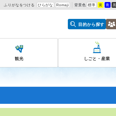
ふりがなをつける
ひらがな
Romaji
背景色
標準
黄
青
目的から探す
観光
しごと・産業