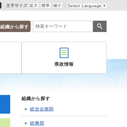
黒
文字サイズ
拡大
標準
縮小
Select Language
▼
組織から探す
県政情報
組織から探す
総合企画部
総務部