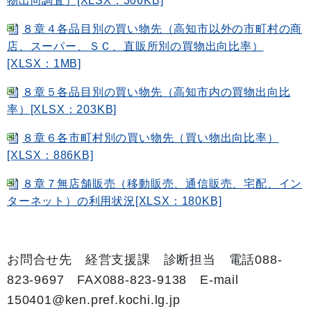
物出向調査）[XLSX：306KB]
８章４各品目別の買い物先（高知市以外の市町村の商
店、スーパー、ＳＣ、直販所別の買物出向比率）
[XLSX：1MB]
８章５各品目別の買い物先（高知市内の買物出向比
率）[XLSX：203KB]
８章６各市町村別の買い物先（買い物出向比率）
[XLSX：886KB]
８章７無店舗販売（移動販売、通信販売、宅配、イン
ターネット）の利用状況[XLSX：180KB]
お問合せ先 経営支援課 診断担当 電話088-
823-9697 FAX088-823-9138 E-mail
150401@ken.pref.kochi.lg.jp