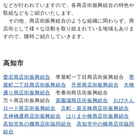
などが行われていますので、各商店街振興組合の特色や
取組などをご紹介いたします。
その他、商店街振興組合のような組織に関わらず、商
店街として様々な活動を取り組まれている地域もありま
すので、随時ご紹介していきます。
高知市
愛宕商店街振興組合
帯屋町一丁目商店街振興組合
帯
屋町二丁目商店街振興組合
升形商店街振興組合
大橋
通り商店街振興組合
壱番街商店街振興組合
万々商店街振興組合
菜園場商店街振興組合
おびさん
ロード商店街振興組合
京町・新京橋商店街振興組合
天神橋通商店街振興組合
はりまや橋商店街振興組合
高知市魚の棚商店街協同組合
高知市中の橋商店街協同
組合