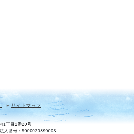
針
サイトマップ
1丁目2番20号
法人番号：5000020390003