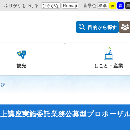
ふりがなをつける
ひらがな
Romaji
背景色
標準
黄
青
目的から探す
観光
しごと・産業
進課
向上講座実施委託業務公募型プロポーザ