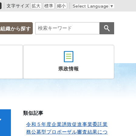
黒
文字サイズ
拡大
標準
縮小
Select Language
▼
組織から探す
県政情報
類似記事
ル
令和５年度企業誘致促進事業委託業
務公募型プロポーザル審査結果につ