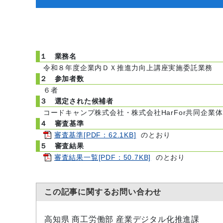
１ 業務名
令和８年度企業内ＤＸ推進力向上講座実施委託業務
２ 参加者数
６者
３ 選定された候補者
コードキャンプ株式会社・株式会社HarFor共同企業体
４ 審査基準
審査基準[PDF：62.1KB]
のとおり
５ 審査結果
審査結果一覧[PDF：50.7KB]
のとおり
この記事に関するお問い合わせ
高知県 商工労働部 産業デジタル化推進課