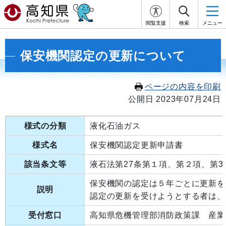
閲覧支援
検索
メニュー
保安機関認定の更新について
ページの内容を印刷
公開日 2023年07月24日
様式の分類
液化石油ガス
様式名
保安機関認定更新申請書
該当条文等
液石法第27条第１項、第２項、第3
保安機関の認定は５年ごとに更新を
説明
認定の更新を受けようとする者は、
受付窓口
高知県危機管理部消防政策課 産業