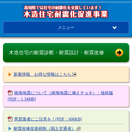
メニュー
木造住宅の耐震診断・耐震設計・耐震改修
新着情報、お得な情報はこちら
南海地震について（南海地震に備えチョキ）：抜粋版
[PDF：1.34MB]
悪質業者にご注意を！[PDF：606KB]
耐震改修促進税制（国土交通省）