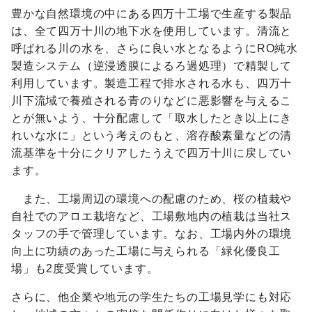
豊かな自然環境の中にある四万十工場で生産する製品
は、全て四万十川の地下水を使用しています。清流と
呼ばれる川の水を、さらに良い水となるようにRO純水
製造システム（逆浸透膜によるろ過処理）で精製して
利用しています。製造工程で排水される水も、四万十
川下流域で養殖される青のりなどに悪影響を与えるこ
とが無いよう、十分配慮して「取水したとき以上にき
れいな水に」という考えのもと、溶存酸素量などの清
流基準を十分にクリアしたうえで四万十川に戻してい
ます。
また、工場周辺の環境への配慮のため、桜の植栽や
自社でのアロエ栽培など、工場敷地内の植栽は当社ス
タッフの手で管理しています。なお、工場内外の環境
向上に功績のあった工場に与えられる「緑化優良工
場」も2度受賞しています。
さらに、他企業や地元の学生たちの工場見学にも対応