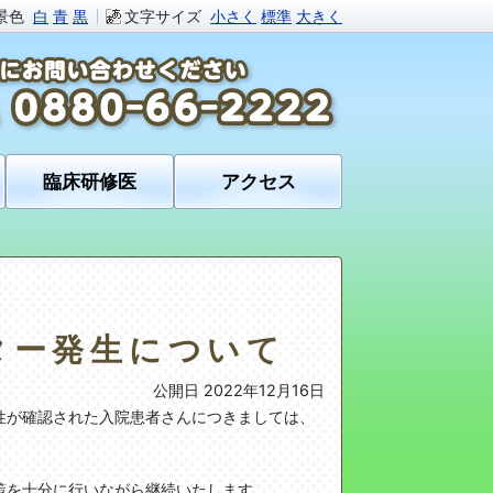
景色
白
青
黒
文字サイズ
小さく
標準
大きく
臨床研修医
アクセス
ター発生について
公開日 2022年12月16日
性が確認された入院患者さんにつきましては、
策を十分に行いながら継続いたします。