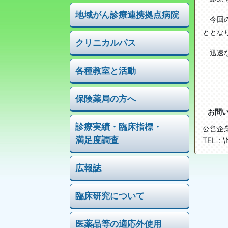
地域がん診療連携拠点病院
今回の
ととな
クリニカルパス
迅速な
各種教室と活動
令
高
保険薬局の方へ
お問
診療実績・
臨床指標・
公営企
満足度調査
TEL
：\
広報誌
臨床研究について
医薬品等の適応外使用