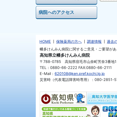
病院へのアクセス
HOME
保険薬局の方へ
調達情報
過去
幡多けんみん病院に関するご意見・ご要望があ
高知県立幡多けんみん病院
〒788-0785 高知県宿毛市山奈町芳奈3番地1
TEL：0880-66-2222 FAX:0880-66-2111
E-Mail：
620108@ken.pref.kochi.lg.jp
災害時（代表電話障害時専用）：080-2851-57