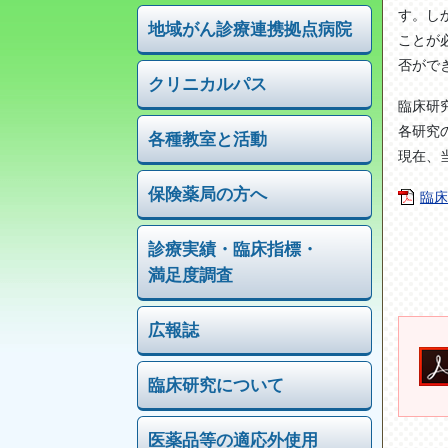
す。し
地域がん診療連携拠点病院
ことが
否がで
クリニカルパス
臨床研
各研究
各種教室と活動
現在、
保険薬局の方へ
臨床
診療実績・
臨床指標・
満足度調査
広報誌
臨床研究について
医薬品等の適応外使用