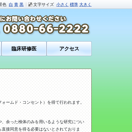
景色
白
青
黒
文字サイズ
小さく
標準
大きく
臨床研修医
アクセス
フォームド・コンセント）を得て行われます。
や、余った検体のみを用いるような研究につい
ら直接同意を得る必要はないとされておりま