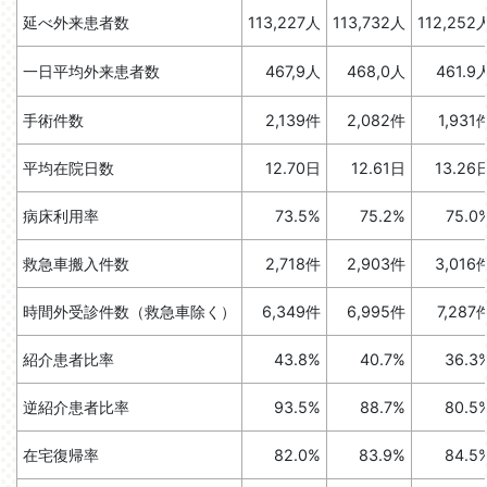
延べ外来患者数
113,227人
113,732人
112,252
一日平均外来患者数
467,9人
468,0人
461.9
手術件数
2,139件
2,082件
1,931
平均在院日数
12.70日
12.61日
13.26
病床利用率
73.5%
75.2%
75.0
救急車搬入件数
2,718件
2,903件
3,016
時間外受診件数（救急車除く）
6,349件
6,995件
7,287
紹介患者比率
43.8%
40.7%
36.3
逆紹介患者比率
93.5%
88.7%
80.5
在宅復帰率
82.0%
83.9%
84.5