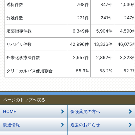
透析件数
768件
847件
1,030
分娩件数
221件
241件
247
服薬指導件数
6,349件
5,904件
4,590
リハビリ件数
42,996件
43,336件
46,075
外来化学療法件数
2,957件
2,862件
3,228
クリニカルパス使用割合
55.9%
53.2%
52.7
ページのトップへ戻る
HOME
保険薬局の方へ
調達情報
過去のお知らせ