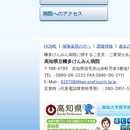
病院へのアクセス
HOME
保険薬局の方へ
調達情報
過去
幡多けんみん病院に関するご意見・ご要望があ
高知県立幡多けんみん病院
〒788-0785 高知県宿毛市山奈町芳奈3番地1
TEL：0880-66-2222 FAX:0880-66-2111
E-Mail：
620108@ken.pref.kochi.lg.jp
災害時（代表電話障害時専用）：080-2851-57