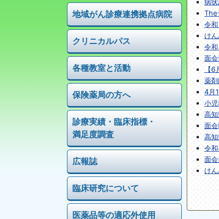
病状
Th
地域がん診療連携拠点病院
令和
けん
クリニカルパス
令和
面会
各種教室と活動
【6
薬剤
4月
保険薬局の方へ
小児
高知
診療実績・
臨床指標・
面会
満足度調査
高知
令和
面会
広報誌
けん
臨床研究について
医薬品等の適応外使用