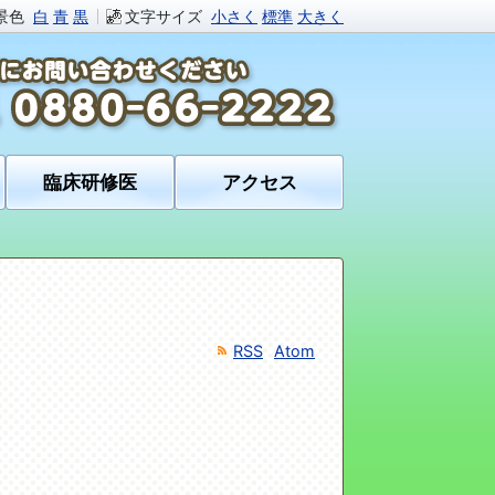
景色
白
青
黒
文字サイズ
小さく
標準
大きく
臨床研修医
アクセス
RSS
Atom