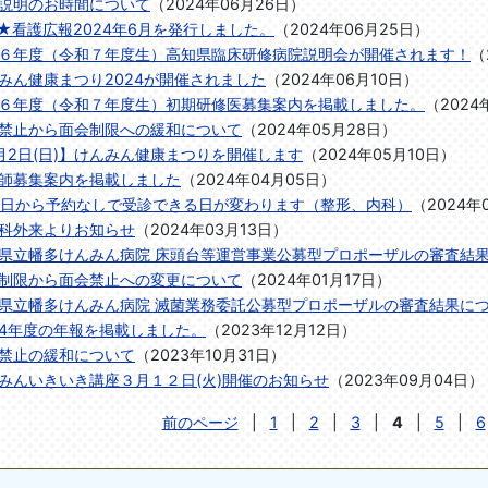
説明のお時間について
（
2024年06月26日
）
e★看護広報2024年6月を発行しました。
（
2024年06月25日
）
６年度（令和７年度生）高知県臨床研修病院説明会が開催されます！
（
みん健康まつり2024が開催されました
（
2024年06月10日
）
６年度（令和７年度生）初期研修医募集案内を掲載しました。
（
2024
禁止から面会制限への緩和について
（
2024年05月28日
）
月2日(日)】けんみん健康まつりを開催します
（
2024年05月10日
）
師募集案内を掲載しました
（
2024年04月05日
）
1日から予約なしで受診できる日が変わります（整形、内科）
（
2024年
科外来よりお知らせ
（
2024年03月13日
）
県立幡多けんみん病院 床頭台等運営事業公募型プロポーザルの審査結
制限から面会禁止への変更について
（
2024年01月17日
）
県立幡多けんみん病院 滅菌業務委託公募型プロポーザルの審査結果に
4年度の年報を掲載しました。
（
2023年12月12日
）
禁止の緩和について
（
2023年10月31日
）
みんいきいき講座３月１２日(火)開催のお知らせ
（
2023年09月04日
）
前のページ
|
1
|
2
|
3
|
4
|
5
|
6