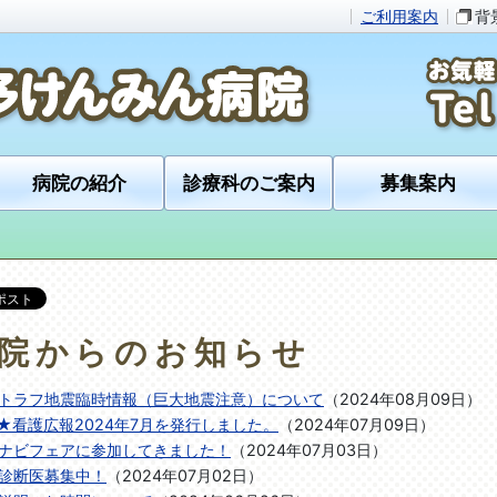
ご利用案内
背
病院の紹介
診療科のご案内
募集案内
院からのお知らせ
トラフ地震臨時情報（巨大地震注意）について
（
2024年08月09日
）
e★看護広報2024年7月を発行しました。
（
2024年07月09日
）
ナビフェアに参加してきました！
（
2024年07月03日
）
診断医募集中！
（
2024年07月02日
）