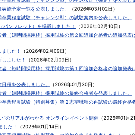
学卒業程度試験（チャレンジ型）の申込状況（確定）を公表し
験実施予定一覧を公表しました。
（
2026年03月02日
）
学卒業程度試験（チャレンジ型）の試験案内を公表しました。
内（パンフレット）を掲載しました！
（
2026年02月10日
）
験者（短時間採用枠）採用試験の第２回追加合格者の追加発表
しました！
（
2026年02月09日
）
新しました！
（
2026年02月09日
）
験者（短時間採用枠）採用試験の第１回追加合格者の追加発表
験日程を公表しました。
（
2026年01月30日
）
験者（短時間採用枠）採用試験の最終合格者を発表しました。
学卒業程度試験（特別募集）第２志望職種の再試験の最終合格
い”のリアルがわかる オンラインイベント開催
（
2026年01月2
ました！
（
2026年01月14日
）