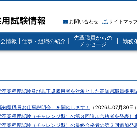
採用試験情報
お問い合わせ
サイトマッ
先輩職員からの
明会情報
仕事・組織の紹介
勤務
メッセージ
学卒業程度試験及び非正規雇用者を対象とした高知県職員採用
高知県職員お仕事説明会」を開催します！
（
2026年07月30日
学卒業程度試験（チャレンジ型）の第３回追加合格者を発表し
学卒業程度試験（チャレンジ型）の最終合格者の第２回追加発