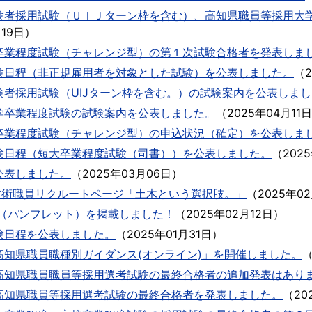
験者採用試験（ＵＩＪターン枠を含む）、高知県職員等採用大
月19日
）
卒業程度試験（チャレンジ型）の第１次試験合格者を発表しま
験日程（非正規雇用者を対象とした試験）を公表しました。
（
者採用試験（UIJターン枠を含む。）の試験案内を公表しまし
学卒業程度試験の試験案内を公表しました。
（
2025年04月11日
卒業程度試験（チャレンジ型）の申込状況（確定）を公表しま
験日程（短大卒業程度試験（司書））を公表しました。
（
202
公表しました。
（
2025年03月06日
）
技術職員リクルートページ「土木という選択肢。」
（
2025年0
内（パンフレット）を掲載しました！
（
2025年02月12日
）
験日程を公表しました。
（
2025年01月31日
）
知県職員職種別ガイダンス(オンライン)」を開催しました。
高知県職員職員等採用選考試験の最終合格者の追加発表はあり
高知県職員等採用選考試験の最終合格者を発表しました。
（
20