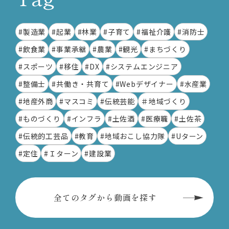
#製造業
#起業
#林業
#子育て
#福祉介護
#消防士
#飲食業
#事業承継
#農業
#観光
#まちづくり
#スポーツ
#移住
#DX
#システムエンジニア
#整備士
#共働き・共育て
#Webデザイナー
#水産業
#地産外商
#マスコミ
#伝統芸能
＃地域づくり
#ものづくり
#インフラ
#土佐酒
#医療職
#土佐茶
#伝統的工芸品
#教育
#地域おこし協力隊
#Uターン
#定住
#Ｉターン
#建設業
全てのタグから動画を探す