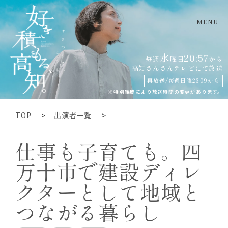
MENU
水
20:57
毎週
曜日
から
高知さんさんテレビにて
放送
再放送/毎週日曜23:09から
※特別編成により放送時間の変更があります。
TOP
出演者一覧
仕事も子育ても。四
万十市で建設ディレ
クターとして地域と
つながる暮らし