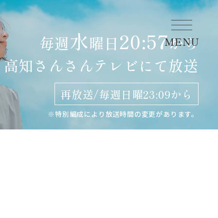
水
20:57
毎週
曜日
から
MENU
高知さんさんテレビにて
放送
再放送/毎週日曜23:09から
※特別編成により放送時間の変更があります。