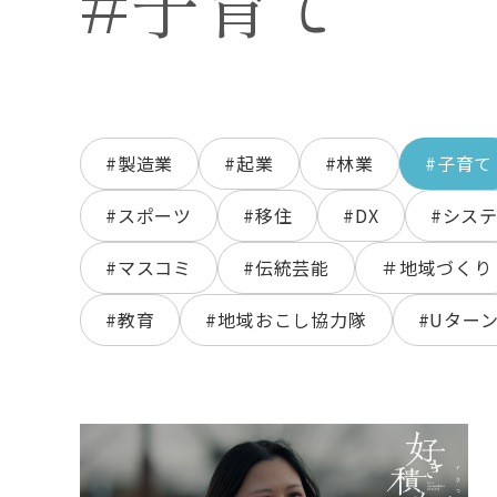
#子育て
#製造業
#起業
#林業
#子育て
#スポーツ
#移住
#DX
#シス
#マスコミ
#伝統芸能
＃地域づくり
#教育
#地域おこし協力隊
#Uター