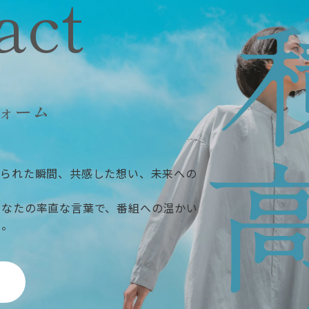
act
ォーム
ぶられた瞬間、共感した想い、未来への
あなたの率直な言葉で、番組への温かい
い。