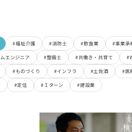
#福祉介護
#消防士
#飲食業
#事業承
テムエンジニア
#整備士
#共働き・共育て
#
#ものづくり
#インフラ
#土佐酒
#医
ン
#定住
#Ｉターン
#建設業