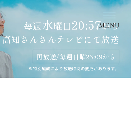
水
20:57
毎週
曜日
から
MENU
高知さんさんテレビにて
放送
再放送/毎週日曜23:09から
※特別編成により放送時間の変更があります。