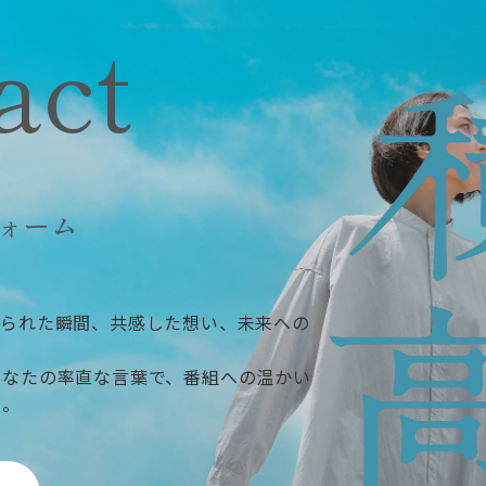
act
ォーム
ぶられた瞬間、共感した想い、未来への
あなたの率直な言葉で、番組への温かい
い。