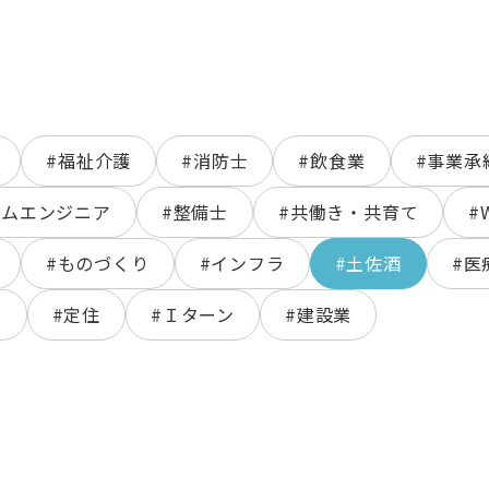
#福祉介護
#消防士
#飲食業
#事業承
テムエンジニア
#整備士
#共働き・共育て
#
#ものづくり
#インフラ
#土佐酒
#医
ン
#定住
#Ｉターン
#建設業