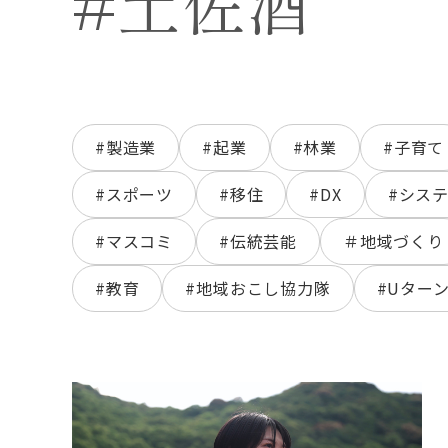
#土佐酒
#製造業
#起業
#林業
#子育て
#スポーツ
#移住
#DX
#シス
#マスコミ
#伝統芸能
＃地域づくり
#教育
#地域おこし協力隊
#Uター