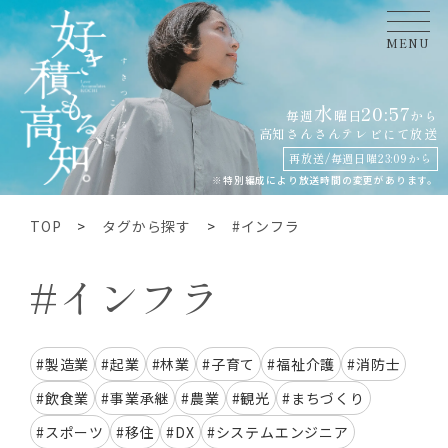
MENU
水
20:57
毎週
曜日
から
高知さんさんテレビにて
放送
再放送/毎週日曜23:09から
※特別編成により放送時間の変更があります。
TOP
タグから探す
#インフラ
#インフラ
#製造業
#起業
#林業
#子育て
#福祉介護
#消防士
#飲食業
#事業承継
#農業
#観光
#まちづくり
#スポーツ
#移住
#DX
#システムエンジニア