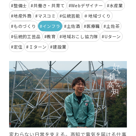
#整備士
#共働き・共育て
#Webデザイナー
#水産業
#地産外商
#マスコミ
#伝統芸能
＃地域づくり
#ものづくり
#インフラ
#土佐酒
#医療職
#土佐茶
#伝統的工芸品
#教育
#地域おこし協力隊
#Uターン
#定住
#Ｉターン
#建設業
変わらない日常を支える。高知で電気を届ける仕事