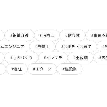
#福祉介護
#消防士
#飲食業
#事業承
テムエンジニア
#整備士
#共働き・共育て
#
#ものづくり
#インフラ
#土佐酒
#医
ン
#定住
#Ｉターン
#建設業