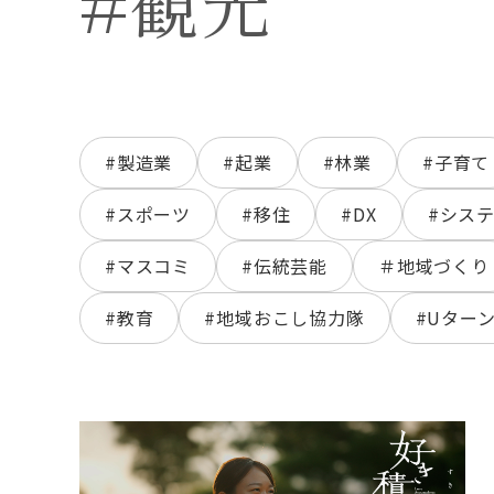
#観光
#製造業
#起業
#林業
#子育て
#スポーツ
#移住
#DX
#シス
#マスコミ
#伝統芸能
＃地域づくり
#教育
#地域おこし協力隊
#Uター