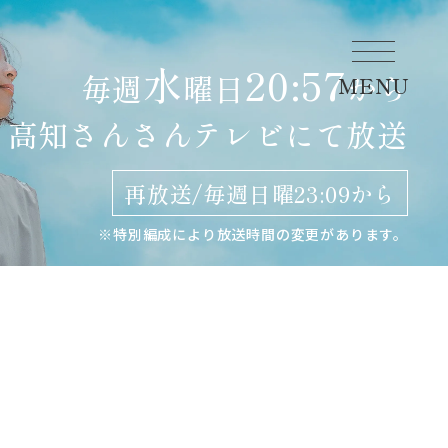
水
20:57
毎週
曜日
から
MENU
高知さんさんテレビにて
放送
再放送/毎週日曜23:09から
※特別編成により放送時間の変更があります。