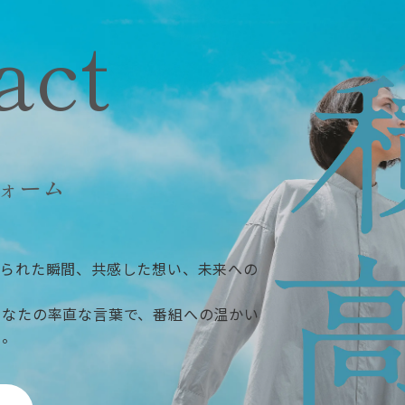
act
ォーム
ぶられた瞬間、共感した想い、未来への
あなたの率直な言葉で、番組への温かい
い。