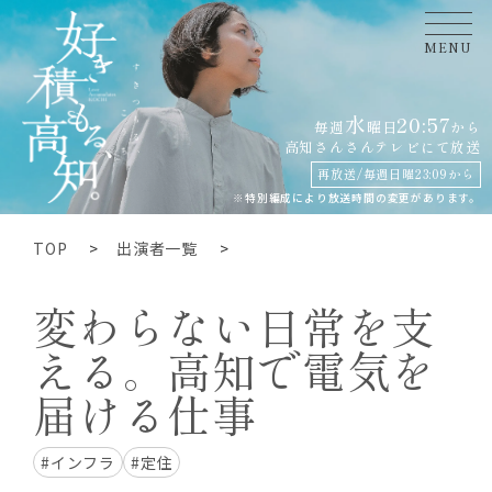
MENU
水
20:57
毎週
曜日
から
高知さんさんテレビにて
放送
再放送/毎週日曜23:09から
※特別編成により放送時間の変更があります。
TOP
出演者一覧
変わらない日常を支
える。高知で電気を
届ける仕事
#インフラ
#定住