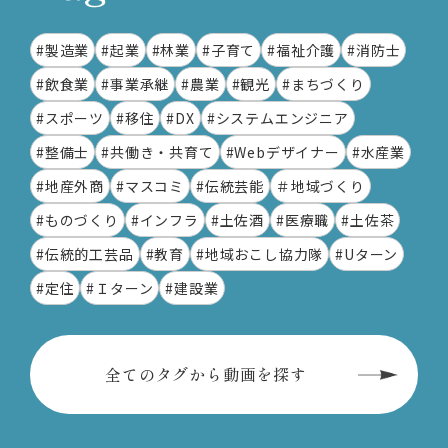
#製造業
#起業
#林業
#子育て
#福祉介護
#消防士
#飲食業
#事業承継
#農業
#観光
#まちづくり
#スポーツ
#移住
#DX
#システムエンジニア
#整備士
#共働き・共育て
#Webデザイナー
#水産業
#地産外商
#マスコミ
#伝統芸能
＃地域づくり
#ものづくり
#インフラ
#土佐酒
#医療職
#土佐茶
#伝統的工芸品
#教育
#地域おこし協力隊
#Uターン
#定住
#Ｉターン
#建設業
全てのタグから動画を探す