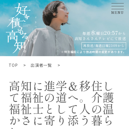
MENU
水
20:57
毎週
曜日
から
高知さんさんテレビにて
放送
再放送/毎週日曜23:09から
※特別編成により放送時間の変更があります。
TOP
出演者一覧
高知に進学＆移住し
て福祉の道へ。介護
福祉士として人の温
かさに寄り添う暮ら