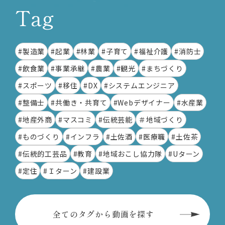
Tag
#製造業
#起業
#林業
#子育て
#福祉介護
#消防士
#飲食業
#事業承継
#農業
#観光
#まちづくり
#スポーツ
#移住
#DX
#システムエンジニア
#整備士
#共働き・共育て
#Webデザイナー
#水産業
#地産外商
#マスコミ
#伝統芸能
＃地域づくり
#ものづくり
#インフラ
#土佐酒
#医療職
#土佐茶
#伝統的工芸品
#教育
#地域おこし協力隊
#Uターン
#定住
#Ｉターン
#建設業
全てのタグから動画を探す