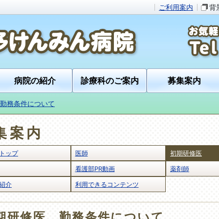
ご利用案内
背
病院の紹介
診療科のご案内
募集案内
勤務条件について
集案内
トップ
医師
初期研修医
看護部PR動画
薬剤師
紹介
利用できるコンテンツ
期研修医 勤務条件について