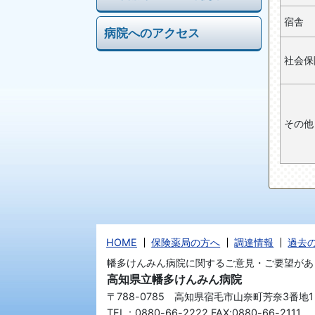
宿舎
病院へのアクセス
社会保
その他
HOME
保険薬局の方へ
調達情報
過去
幡多けんみん病院に関するご意見・ご要望があ
高知県立幡多けんみん病院
〒788-0785 高知県宿毛市山奈町芳奈3番地1
TEL：0880-66-2222 FAX:0880-66-2111