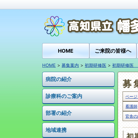
HOME
ご来院の皆様へ
HOME
募集案内
初期研修医
初期研修医 
病院の紹介
募
診療科のご案内
ページ
看護師
部署の紹介
官舎の
地域連携
初