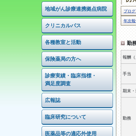
地域がん診療連携拠点病院
プログ
年次報
クリニカルパス
各種教室と活動
勤
報酬（
保険薬局の方へ
手当
診療実績・
臨床指標・
満足度調査
期末・
広報誌
臨床研究について
勤務
医薬品等の適応外使用