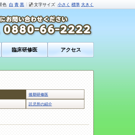
景色
白
青
黒
文字サイズ
小さく
標準
大きく
臨床研修医
アクセス
後期研修医
託児所の紹介