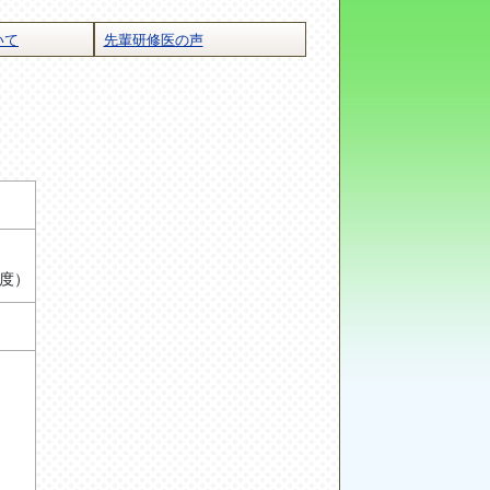
いて
先輩研修医の声
度）