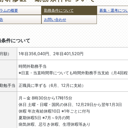
ラムの概要
勤務条件について
募集・選考につ
告
お問い合わせ
務条件について
月額）
1年目356,040円、2年目401,520円
時間外勤務手当
※日直・当直時間帯についても時間外勤務手当支給（月4回程
勤勉手当
正職員に準ずる（6月、12月に支給）
月～金 8時30分から17時15分
休日 土曜・日曜・国民の休日、12月29日から翌年1月3日
休暇 年次有給休暇10日 ※1年ごとに付与
夏期休暇5日 ※7月～9月の間
病気休暇、忌引き休暇、生理休暇等あり