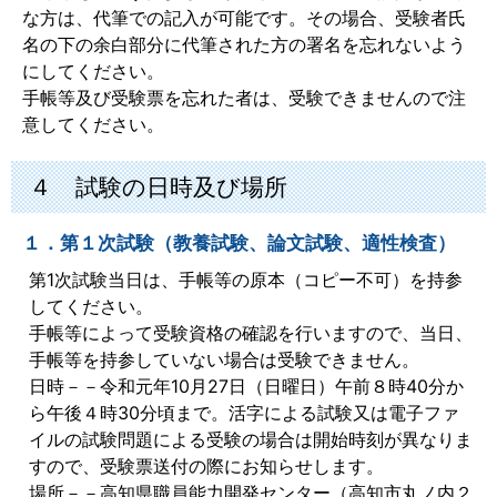
な方は、代筆での記入が可能です。その場合、受験者氏
名の下の余白部分に代筆された方の署名を忘れないよう
にしてください。
手帳等及び受験票を忘れた者は、受験できませんので注
意してください。
４ 試験の日時及び場所
１．第１次試験（教養試験、論文試験、適性検査）
第1次試験当日は、手帳等の原本（コピー不可）を持参
してください。
手帳等によって受験資格の確認を行いますので、当日、
手帳等を持参していない場合は受験できません。
日時－－令和元年10月27日（日曜日）午前８時40分か
ら午後４時30分頃まで。活字による試験又は電子ファ
イルの試験問題による受験の場合は開始時刻が異なりま
すので、受験票送付の際にお知らせします。
場所－－高知県職員能力開発センター（高知市丸ノ内２