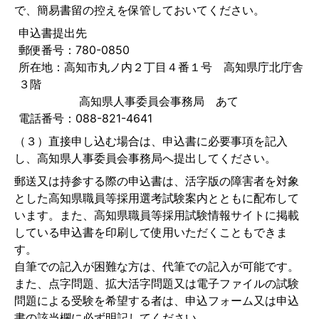
で、簡易書留の控えを保管しておいてください。
申込書提出先
郵便番号：780-0850
所在地：高知市丸ノ内２丁目４番１号 高知県庁北庁舎
３階
高知県人事委員会事務局 あて
電話番号：088-821-4641
（３）直接申し込む場合は、申込書に必要事項を記入
し、高知県人事委員会事務局へ提出してください。
郵送又は持参する際の申込書は、活字版の障害者を対象
とした高知県職員等採用選考試験案内とともに配布して
います。また、高知県職員等採用試験情報サイトに掲載
している申込書を印刷して使用いただくこともできま
す。
自筆での記入が困難な方は、代筆での記入が可能です。
また、点字問題、拡大活字問題又は電子ファイルの試験
問題による受験を希望する者は、申込フォーム又は申込
書の該当欄に必ず明記してください。