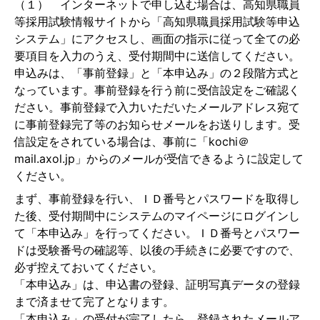
（１） インターネットで申し込む場合は、高知県職員
等採用試験情報サイトから「高知県職員採用試験等申込
システム」にアクセスし、画面の指示に従って全ての必
要項目を入力のうえ、受付期間中に送信してください。
申込みは、「事前登録」と「本申込み」の２段階方式と
なっています。事前登録を行う前に受信設定をご確認く
ださい。事前登録で入力いただいたメールアドレス宛て
に事前登録完了等のお知らせメールをお送りします。受
信設定をされている場合は、事前に「kochi＠
mail.axol.jp」からのメールが受信できるように設定して
ください。
まず、事前登録を行い、ＩＤ番号とパスワードを取得し
た後、受付期間中にシステムのマイページにログインし
て「本申込み」を行ってください。ＩＤ番号とパスワー
ドは受験番号の確認等、以後の手続きに必要ですので、
必ず控えておいてください。
「本申込み」は、申込書の登録、証明写真データの登録
まで済ませて完了となります。
「本申込み」の受付が完了したら、登録されたメールア