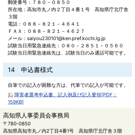
郵便番号：７８０－０８５０
所在地：高知市丸ノ内２丁目４番１号 高知県庁北庁舎
３階
電話：０８８－８２１－４６４１
ＦＡＸ：０８８－８２１－４６２７
メール：saiyou230101@ken.pref.kochi.lg.jp
試験当日用緊急連絡先：０８０－２８５１－０５６０
試験当日用緊急連絡先は、試験当日のみ通話可能です。
14 申込書様式
自筆での記入が困難な方は、代筆での記入が可能です。
障害者選考申込書、記入例及び記入要領[PDF：
159KB]
高知県人事委員会事務局
〒780-0850
高知県高知市丸ノ内2丁目4番1号 高知県庁北庁舎３階