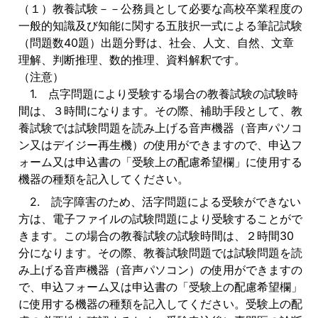
（１）教養試験－－公務員として必要な高校卒業程度の
一般的知識及び知能に関する五肢択一式による筆記試験
（問題数40題）出題分野は、社会、人文、自然、文章
理解、判断推理、数的推理、資料解釈です。
（注意）
1. 点字問題により受験する場合の教養試験の試験時
間は、３時間になります。その際、補助手段として、教
養試験では試験問題を読み上げる音声機器（音声パソコ
ン又はデイジー再生機）の使用ができますので、申込フ
ォーム又は申込書の「受験上の配慮希望欄」に使用する
機器の種類を記入してください。
2. 読字障害のため、活字問題による受験ができない
方は、電子ファイルの試験問題により受験することがで
きます。この場合の教養試験の試験時間は、２時間30
分になります。その際、教養試験問題では試験問題を読
み上げる音声機器（音声パソコン）の使用ができますの
で、申込フォーム又は申込書の「受験上の配慮希望欄」
に使用する機器の種類を記入してください。受験上の配