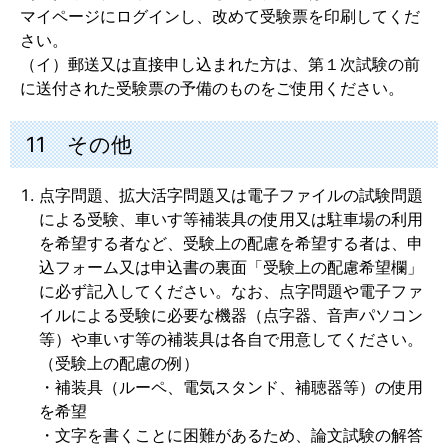
マイページにログインし、改めて受験票を印刷してくだ
さい。
（イ）郵送又は直接申し込まれた方は、第１次試験の前
に送付された受験票の予備のものをご使用ください。
11 その他
点字問題、拡大活字問題又は電子ファイルの試験問題
による受験、車いす等補装具の使用又は駐車場の利用
を希望する者など、受験上の配慮を希望する者は、申
込フォーム又は申込書の裏面「受験上の配慮希望欄」
に必ず記入してください。なお、点字問題や電子ファ
イルによる受験に必要な機器（点字器、音声パソコン
等）や車いす等の補装具は各自で用意してください。
（受験上の配慮の例）
・補装具（ルーペ、電気スタンド、補聴器等）の使用
を希望
・文字を書くことに困難があるため、論文試験の解答