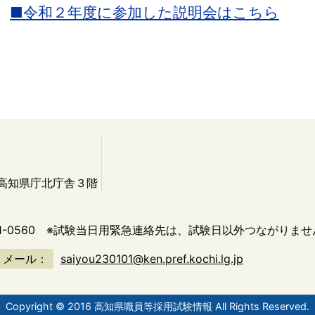
■令和２年度に参加した説明会はこちら
 高知県庁北庁舎３階
1-0560
※試験当日用緊急連絡先は、試験日以外つながりませ
メール：
saiyou230101@ken.pref.kochi.lg.jp
Copyright © 2016 高知県職員等採用試験情報 All Rights Reserved.