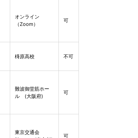
オンライン
可
（Zoom）
梼原高校
不可
難波御堂筋ホー
可
ル (大阪府)
東京交通会
可