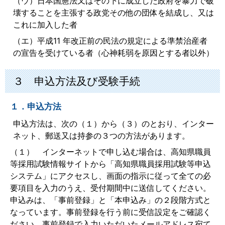
（ウ）日本国憲法又はその下に成立した政府を暴力で破
壊することを主張する政党その他の団体を結成し、又は
これに加入した者
（エ）平成11 年改正前の民法の規定による準禁治産者
の宣告を受けている者（心神耗弱を原因とする者以外）
３ 申込方法及び受験手続
１．申込方法
申込方法は、次の（１）から（３）のとおり、インター
ネット、郵送又は持参の３つの方法があります。
（１） インターネットで申し込む場合は、高知県職員
等採用試験情報サイトから「高知県職員採用試験等申込
システム」にアクセスし、画面の指示に従って全ての必
要項目を入力のうえ、受付期間中に送信してください。
申込みは、「事前登録」と「本申込み」の２段階方式と
なっています。事前登録を行う前に受信設定をご確認く
ださい。事前登録で入力いただいたメールアドレス宛て