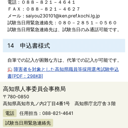
電話：０８８－８２１－４６４１
ＦＡＸ：０８８－８２１－４６２７
メール：saiyou230101@ken.pref.kochi.lg.jp
試験当日用緊急連絡先：０８０－２８５１－０５６０
試験当日用緊急連絡先は、試験当日のみ通話可能です。
14 申込書様式
自筆での記入が困難な方は、代筆での記入が可能です。
障害者を対象とした高知県職員等採用選考試験申込
書[PDF：298KB]
高知県人事委員会事務局
〒780-0850
高知県高知市丸ノ内2丁目4番1号 高知県庁北庁舎３階
電話
任用担当：
088-821-4641
試験当日用緊急連絡先