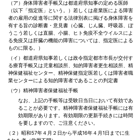
（ア）身体障害者手帳又は都道府県知事の定める医師
（以下「指定医」という。）若しくは産業医による障害
者の雇用の促進等に関する法律別表に掲げる身体障害を
有する旨の診断書・意見書（心臓、じん臓、呼吸器、ぼ
うこう若しくは直腸、小腸、ヒト免疫不全ウイルスによ
る免疫又は肝臓の機能の障害については、指定医による
ものに限る。）
（イ）都道府県知事若しくは政令指定都市市長が交付す
る療育手帳又は児童相談所、知的障害者更生相談所、精
神保健福祉センター、精神保健指定医若しくは障害者職
業センターによる知的障害者であることの判定書
（ウ）精神障害者保健福祉手帳
なお、上記の手帳等は受験日当日において有効であ
ることが必要です。精神障害者保健福祉手帳には有
効期限があります。有効期限の更新手続きには時間
を要しますので、ご注意ください。
（２）昭和57年４月２日から平成16年４月1日までに生