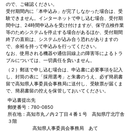
ので、ご確認ください。
受付期間内に「本申込み」が完了しなかった場合は、受
験できません。インターネットで申し込む場合、受付期
間中は、24時間申込みを受け付けますが、保守点検作業
等のためシステムを停止する場合があるほか、受付期間
終了の直前は、システムが込み合う恐れがありますの
で、余裕を持って申込みを行ってください。
なお、使用される機器や通信回線上の障害等によるトラ
ブルについては、一切責任を負いません。
（２）郵送で申し込む場合は、申込書に必要事項を記入
し、封筒の表に「採用選考」と朱書のうえ、必ず簡易書
留で高知県人事委員会事務局に送付し、受験票が届くま
で、簡易書留の控えを保管しておいてください。
申込書提出先
郵便番号：780-0850
所在地：高知市丸ノ内２丁目４番１号 高知県庁北庁舎
３階
高知県人事委員会事務局 あて