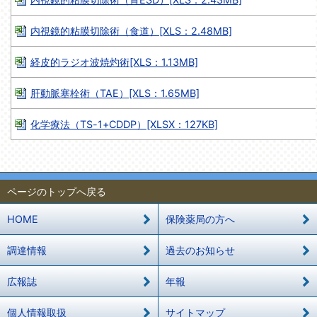
内視鏡的粘膜切除術（食道）[XLS：2.48MB]
経皮的ラジオ波焼灼術[XLS：1.13MB]
肝動脈塞栓術（TAE）[XLS：1.65MB]
化学療法（TS-1+CDDP）[XLSX：127KB]
ページのトップへ戻る
HOME
保険薬局の方へ
調達情報
過去のお知らせ
広報誌
年報
個人情報取扱
サイトマップ