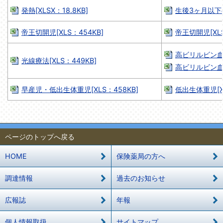
発熱[XLSX：18.8KB]
生後3ヶ月以下の
帝王切開児[XLS：454KB]
帝王切開児[XLS
高ビリルビン血症
光線療法[XLS：449KB]
高ビリルビン血症
早産児・低出生体重児[XLS：458KB]
低出生体重児[XL
ページのトップへ戻る
HOME
保険薬局の方へ
調達情報
過去のお知らせ
広報誌
年報
個人情報取扱
サイトマップ