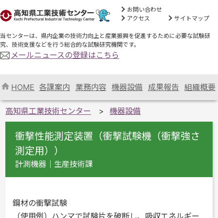
お問い合わせ
アクセス
サイトマップ
当センターは、県内企業の技術力向上と産業振興を促進するために必要な試験研
究、技術支援などを行う総合的な試験研究機関です。
メールニュースの登録はこちら
HOME
各課案内
業務内容
機器設備
成果報告
組織概要
高知県工業技術センター
機器設備
衝撃性能測定装置（衝撃試験機（衝撃強さ
測定用））
計測機器｜生産技術課
鋼材の衝撃試験
（使用例）ハンマで試験片を破断し、吸収エネルギー