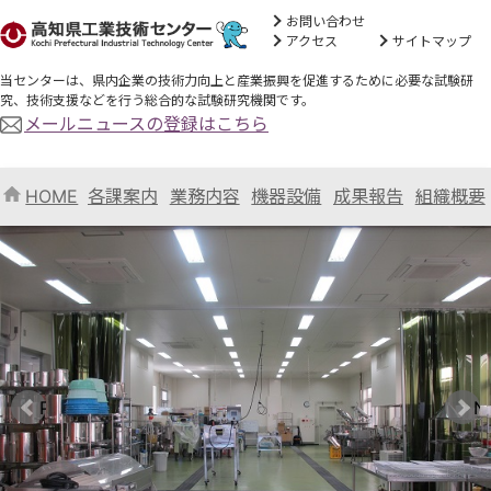
お問い合わせ
アクセス
サイトマップ
当センターは、県内企業の技術力向上と産業振興を促進するために必要な試験研
究、技術支援などを行う総合的な試験研究機関です。
メールニュースの登録はこちら
HOME
各課案内
業務内容
機器設備
成果報告
組織概要
Previous
N