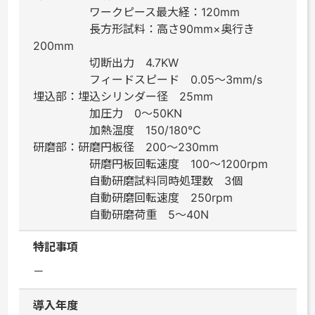
ワークピース最大経：120mm
長方形試料：高さ90mm×奥行き
200mm
切断出力 4.7KW
フィードスピード 0.05～3mm/s
埋込部：埋込シリンダー径 25mm
加圧力 0～50KN
加熱温度 150/180℃
研磨部：研磨円板径 200～230mm
研磨円板回転速度 100～1200rpm
自動研磨試料同時処理数 3個
自動研磨回転速度 250rpm
自動研磨荷重 5～40N
特記事項
－
導入年度