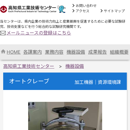
お問い合わせ
アクセス
サイトマップ
当センターは、県内企業の技術力向上と産業振興を促進するために必要な試験研
究、技術支援などを行う総合的な試験研究機関です。
メールニュースの登録はこちら
HOME
各課案内
業務内容
機器設備
成果報告
組織概要
高知県工業技術センター
機器設備
オートクレーブ
加工機器｜資源環境課