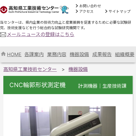
お問い合わせ
アクセス
サイトマップ
当センターは、県内企業の技術力向上と産業振興を促進するために必要な試験研
究、技術支援などを行う総合的な試験研究機関です。
メールニュースの登録はこちら
HOME
各課案内
業務内容
機器設備
成果報告
組織概要
高知県工業技術センター
機器設備
CNC輪郭形状測定機
計測機器｜生産技術課