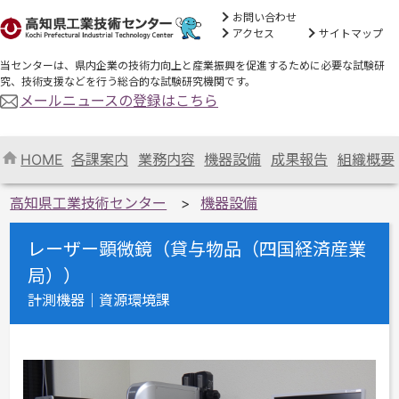
お問い合わせ
アクセス
サイトマップ
当センターは、県内企業の技術力向上と産業振興を促進するために必要な試験研
究、技術支援などを行う総合的な試験研究機関です。
メールニュースの登録はこちら
HOME
各課案内
業務内容
機器設備
成果報告
組織概要
高知県工業技術センター
機器設備
レーザー顕微鏡（貸与物品（四国経済産業
局））
計測機器｜資源環境課