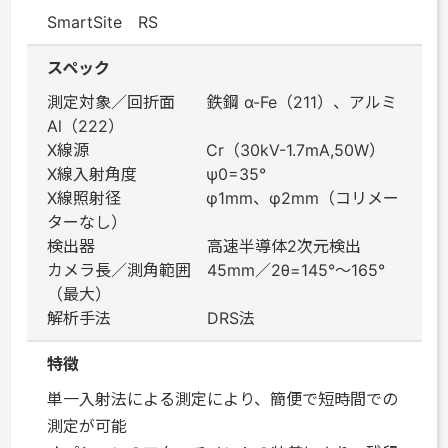
SmartSite RS
スペック
測定対象／回折面 鉄鋼 α-Fe（211）、アルミ
Al（222）
X線源 Cr（30kV-1.7mA,50W）
X線入射角度 ψ0=35°
X線照射径 φ1mm、φ2mm（コリメー
ターなし）
検出器 高速半導体2次元検出
カメラ長／測角範囲 45mm／2θ=145°～165°
（最大）
解析手法 DRS法
特徴
単一入射法による測定により、簡便で短時間での
測定が可能